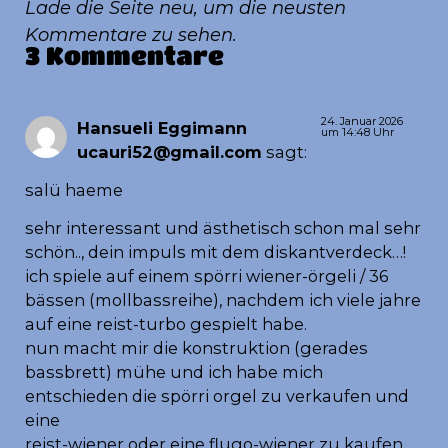
Lade die Seite neu, um die neusten
Kommentare zu sehen.
3 Kommentare
24. Januar 2026
Hansueli Eggimann
um 14:48 Uhr
ucauri52@gmail.com
sagt:
salü haeme
sehr interessant und ästhetisch schon mal sehr
schön.., dein impuls mit dem diskantverdeck…!
ich spiele auf einem spörri wiener-örgeli / 36
bässen (mollbassreihe), nachdem ich viele jahre
auf eine reist-turbo gespielt habe.
nun macht mir die konstruktion (gerades
bassbrett) mühe und ich habe mich
entschieden die spörri orgel zu verkaufen und
eine
reist-wiener oder eine flugo-wiener zu kaufen…